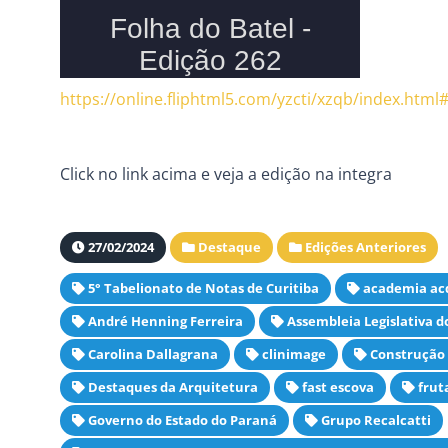
https://online.fliphtml5.com/yzcti/xzqb/index.html
Click no link acima e veja a edição na integra
27/02/2024
Destaque
Edições Anteriores
5° Tabelionato de Notas de Curitiba
academia acq
André Henning Ferreira
Assembleia Legislativa 
Carolina Dallagrana
clinimage
Construção 
Destaques da Arquitetura
fast escova
frut
Governo do Estado do Paraná
Grupo Recalcatti