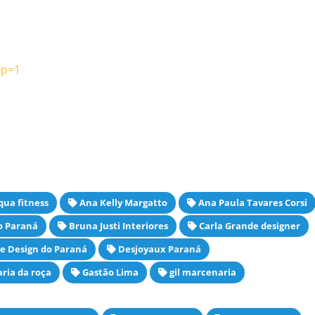
#p=1
ua fitness
Ana Kelly Margatto
Ana Paula Tavares Corsi
do Paraná
Bruna Justi Interiores
Carla Grande designer
e Design do Paraná
Desjoyaux Paraná
aria da roça
Gastão Lima
gil marcenaria