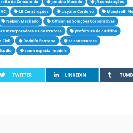
ireito do Consumido
Janaína Macedo
JR construções
NAC
LB Construções
Licyane Cordeiro
Maestrelli Mo
Nelson Machado
OfficeFlex Soluções Corporativas
te Incorporadora e Construtora
prefeitura de curitiba
 Civil
Rodolfo Fontana
sc construtora
 Studio
zoom especial models
TWITTER
LINKEDIN
TUMB