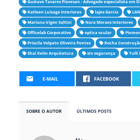
Gustavo Tavares Piovesan - Advogado especialista em D
Katleen Luizaga Interiores
lajes Garcia
LA
Mariana Irigon Saltini
Nara Moraes Interiores
Officelab Corporativo
optica ocular
Piemon
Priscila Volpato Oliveira Pontes
Rocha Construção
Shai Kelm Arquitetura
stv segurança
Tulli
E-MAIL
FACEBOOK
SOBRE O AUTOR
ÚLTIMOS POSTS