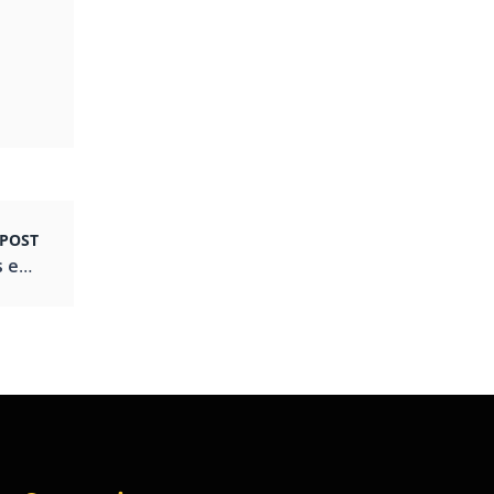
POST
Anna Kelly Margatto: Transformando Espaços em Experiências Únicas