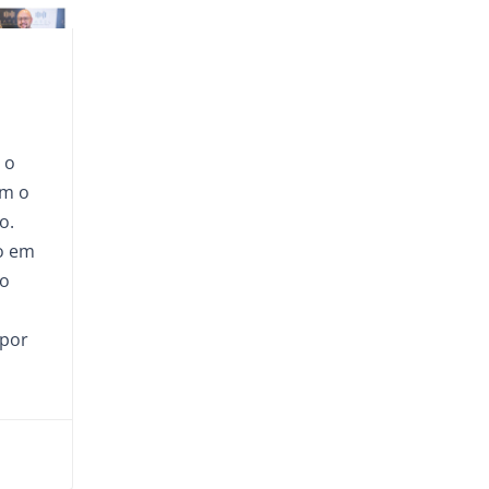
 o
om o
o.
o em
 o
 por