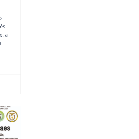
o
o
ês
e, a
a