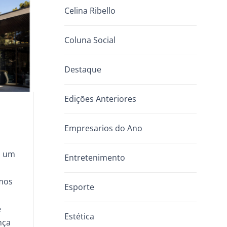
Celina Ribello
Coluna Social
Destaque
Edições Anteriores
Empresarios do Ano
s um
Entretenimento
mos
Esporte
e
Estética
nça