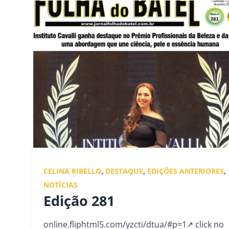
CELINA RIBELLO
,
DESTAQUE
,
EDIÇÕES ANTERIORES
,
NOTÍCIAS
Edição 281
online.fliphtml5.com/yzcti/dtua/#p=1↗ click no