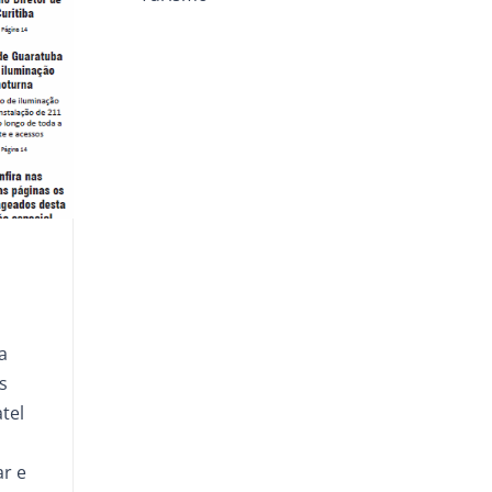
a
s
tel
r e