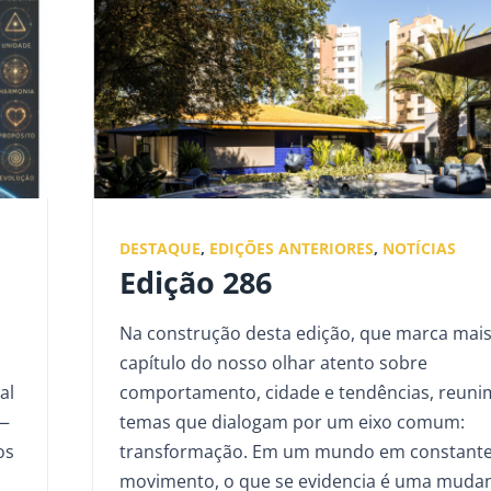
DESTAQUE
,
EDIÇÕES ANTERIORES
,
NOTÍCIAS
Edição 286
Na construção desta edição, que marca mai
capítulo do nosso olhar atento sobre
al
comportamento, cidade e tendências, reuni
 —
temas que dialogam por um eixo comum:
os
transformação. Em um mundo em constant
movimento, o que se evidencia é uma muda