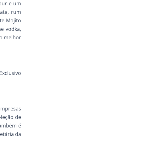
sour e um
ata, rum
te Mojito
ne vodka,
no melhor
Exclusivo
 empresas
oleção de
 também é
etária da