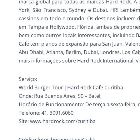
marca global para todas as marcas Hard Rock. A
York, São Francisco, Sydney e Dubai. HRI também 
cassinos em todo o mundo. Os destinos incluem d
em Tampa e Hollywood, Flórida, ambas de propried
bem como outros locais interessantes, incluindo Ba
Cafe tem planos de expansão para San Juan, Valen
Abu Dhabi, Atlanta, Berlim, Dubai, Londres, Los Ca
mais informações sobre Hard Rock International, v
Serviço:
World Burger Tour |Hard Rock Cafe Curitiba
Onde: Rua Buenos Aires, 50 – Batel;
Horário de Funcionamento: De terça a sexta-feira,
Telefone: 41. 3091.6060
Site: www.hardrock.com/curitiba
Crédito fotos burgers: Lex Kozlik.