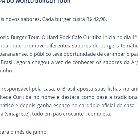
TAPA DO WORLD BURGER TOUR
is novos sabores. Cada burger custa R$ 42,90.
rld Burger Tour. O Hard Rock Cafe Curitiba inicia no dia 1º
nual, que promove diferentes sabores de burgers temáti
l paranaense, o público teve oportunidade de carimbar o pa
e Brasil. Agora chegou a vez de conhecer os sabores da Ar
junho.
l responsável pela casa, o Brasil aposta suas fichas no anf
ltece Curitiba no nome e destaca como base a tradicional
ático e depois ganha espaço no cardápio oficial da casa.
 (vinagrete), tudo em pão crocante”, completa.
para o mês de junho: