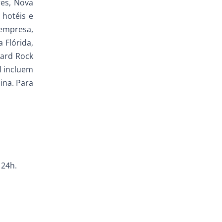
res, Nova
 hotéis e
 empresa,
 Flórida,
Hard Rock
l incluem
ina. Para
 24h.