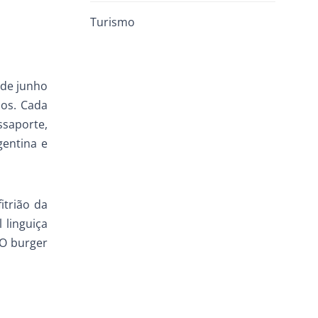
Turismo
 de junho
cos. Cada
ssaporte,
gentina e
itrião da
 linguiça
 O burger