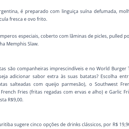
rgentina, é preparado com linguiça suína defumada, molh
ula fresca e ovo frito.
peros especiais, coberto com lâminas de picles, pulled po
nha Memphis Slaw.
ritas são companheiras imprescindíveis e no World Burger 
ja adicionar sabor extra às suas batatas? Escolha entr
tatas salteadas com queijo parmesão), o Southwest Fren
rench Fries (fritas regadas com ervas e alho) e Garlic Frie
sta R$9,00.
ritiba sugere cinco opções de drinks clássicos, por R$ 19,9