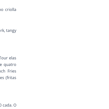
o criolla
rk, tangy
Tour elas
e quatro
ch Fries
s (fritas
0 cada. O