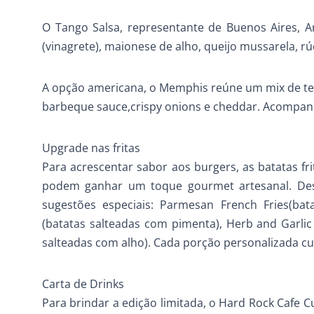
O Tango Salsa, representante de Buenos Aires, A
(vinagrete), maionese de alho, queijo mussarela, rúc
A opção americana, o Memphis reúne um mix de tem
barbeque sauce,crispy onions e cheddar. Acompa
Upgrade nas fritas
Para acrescentar sabor aos burgers, as batatas f
podem ganhar um toque gourmet artesanal. Dese
sugestões especiais: Parmesan French Fries(ba
(batatas salteadas com pimenta), Herb and Garlic F
salteadas com alho). Cada porção personalizada cu
Carta de Drinks
Para brindar a edição limitada, o Hard Rock Cafe Cu