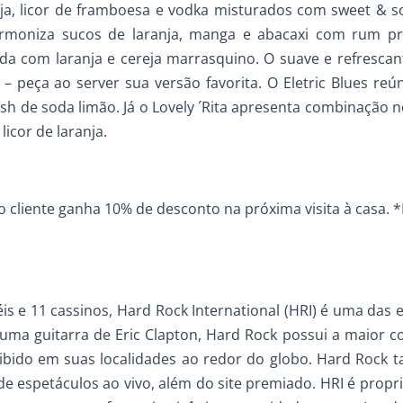
ja, licor de framboesa e vodka misturados com sweet & 
rmoniza sucos de laranja, manga e abacaxi com rum pr
da com laranja e cereja marrasquino. O suave e refrescan
 peça ao server sua versão favorita. O Eletric Blues reú
sh de soda limão. Já o Lovely ´Rita apresenta combinação 
licor de laranja.
o cliente ganha 10% de desconto na próxima visita à casa. *
éis e 11 cassinos, Hard Rock International (HRI) é uma das
a guitarra de Eric Clapton, Hard Rock possui a maior c
xibido em suas localidades ao redor do globo. Hard Rock
e espetáculos ao vivo, além do site premiado. HRI é propri