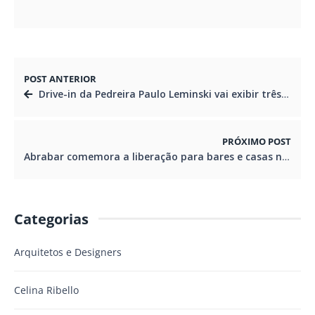
POST ANTERIOR
Drive-in da Pedreira Paulo Leminski vai exibir três lançamentos: “Alice Júnior”, “Três Verões” e “Scooby! O Filme”
PRÓXIMO POST
Abrabar comemora a liberação para bares e casas noturnas e buffets de autoatendimento em Curitiba
Categorias
Arquitetos e Designers
Celina Ribello