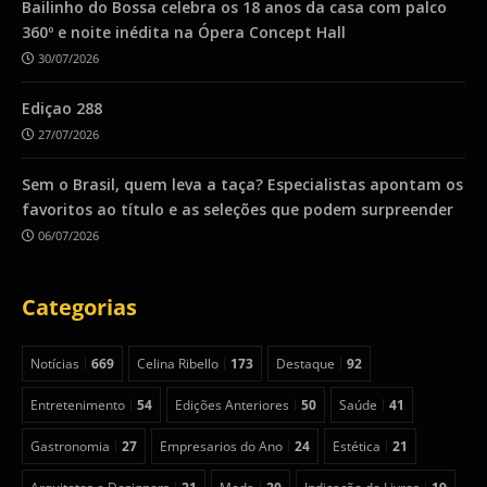
Bailinho do Bossa celebra os 18 anos da casa com palco
360º e noite inédita na Ópera Concept Hall
30/07/2026
Ediçao 288
27/07/2026
Sem o Brasil, quem leva a taça? Especialistas apontam os
favoritos ao título e as seleções que podem surpreender
06/07/2026
Categorias
Notícias
669
Celina Ribello
173
Destaque
92
Entretenimento
54
Edições Anteriores
50
Saúde
41
Gastronomia
27
Empresarios do Ano
24
Estética
21
Arquitetos e Designers
21
Moda
20
Indicação de Livros
19