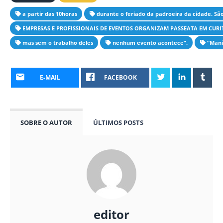
a partir das 10horas
durante o feriado da padroeira da cidade. São
EMPRESAS E PROFISSIONAIS DE EVENTOS ORGANIZAM PASSEATA EM CURI
mas sem o trabalho deles
nenhum evento acontece”.
“Mani
E-MAIL
FACEBOOK
SOBRE O AUTOR
ÚLTIMOS POSTS
editor