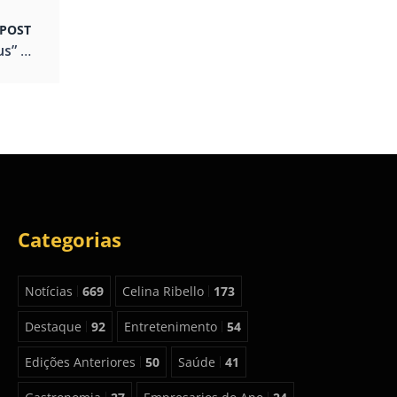
POST
Espetáculo “Contos Proibidos de Antropofocus” chega ao Portão Cultural com duas apresentações gratuitas
Categorias
Notícias
669
Celina Ribello
173
Destaque
92
Entretenimento
54
Edições Anteriores
50
Saúde
41