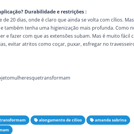
plicação? Durabilidade e restrições :
de 20 dias, onde é claro que ainda se volta com cílios. Mas
is e também tenha uma higienização mais profunda. Como 
scer e fazer com que as extensões subam. Mas é muito fácil c
s, evitar atritos como coçar, puxar, esfregar no travesseir
ojetomulheresquetransformam
transformam
alongamento de cilios
amanda sabrina
ormam