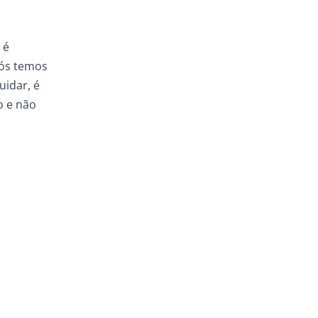
 é
nós temos
uidar, é
o e não