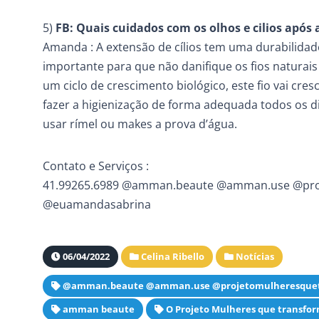
5)
FB: Quais cuidados com os olhos e cilios após a
Amanda : A extensão de cílios tem uma durabilidade 
importante para que não danifique os fios natura
um ciclo de crescimento biológico, este fio vai cre
fazer a higienização de forma adequada todos os dia
usar rímel ou makes a prova d’água.
Contato e Serviços :
41.99265.6989 @amman.beaute @amman.use @pr
@euamandasabrina
06/04/2022
Celina Ribello
Notícias
@amman.beaute @amman.use @projetomulheresque
amman beaute
O Projeto Mulheres que transf