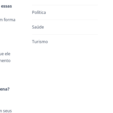
 essas
Política
em forma
Saúde
o
Turismo
ue ele
imento
pena?
m seus