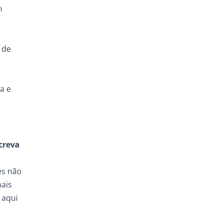
m
 de
a e
creva
es não
ais
 aqui