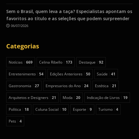
Sem o Brasil, quem leva a taça? Especialistas apontam os
favoritos ao título e as seleções que podem surpreender
06/07/2026
Categorias
Notícias
669
Celina Ribello
173
Destaque
92
Entretenimento
54
Edições Anteriores
50
Saúde
41
Gastronomia
27
Empresarios do Ano
24
Estética
21
Arquitetos e Designers
21
Moda
20
Indicação de Livros
19
Política
18
Coluna Social
10
Esporte
9
Turismo
4
Pets
4