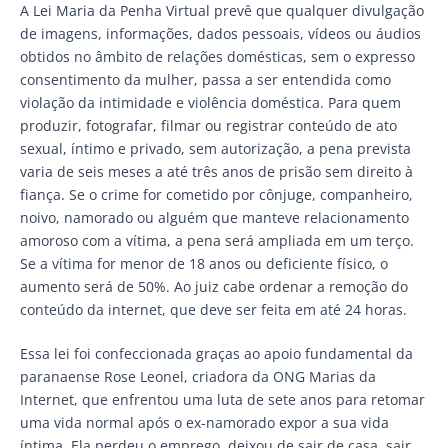
A Lei Maria da Penha Virtual prevê que qualquer divulgação
de imagens, informações, dados pessoais, vídeos ou áudios
obtidos no âmbito de relações domésticas, sem o expresso
consentimento da mulher, passa a ser entendida como
violação da intimidade e violência doméstica. Para quem
produzir, fotografar, filmar ou registrar conteúdo de ato
sexual, íntimo e privado, sem autorização, a pena prevista
varia de seis meses a até três anos de prisão sem direito à
fiança. Se o crime for cometido por cônjuge, companheiro,
noivo, namorado ou alguém que manteve relacionamento
amoroso com a vítima, a pena será ampliada em um terço.
Se a vítima for menor de 18 anos ou deficiente físico, o
aumento será de 50%. Ao juiz cabe ordenar a remoção do
conteúdo da internet, que deve ser feita em até 24 horas.
Essa lei foi confeccionada graças ao apoio fundamental da
paranaense Rose Leonel, criadora da ONG Marias da
Internet, que enfrentou uma luta de sete anos para retomar
uma vida normal após o ex-namorado expor a sua vida
íntima. Ela perdeu o emprego, deixou de sair de casa, sair