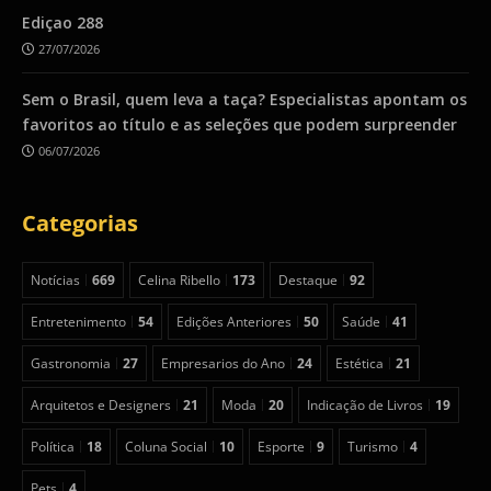
Ediçao 288
27/07/2026
Sem o Brasil, quem leva a taça? Especialistas apontam os
favoritos ao título e as seleções que podem surpreender
06/07/2026
Categorias
Notícias
669
Celina Ribello
173
Destaque
92
Entretenimento
54
Edições Anteriores
50
Saúde
41
Gastronomia
27
Empresarios do Ano
24
Estética
21
Arquitetos e Designers
21
Moda
20
Indicação de Livros
19
Política
18
Coluna Social
10
Esporte
9
Turismo
4
Pets
4