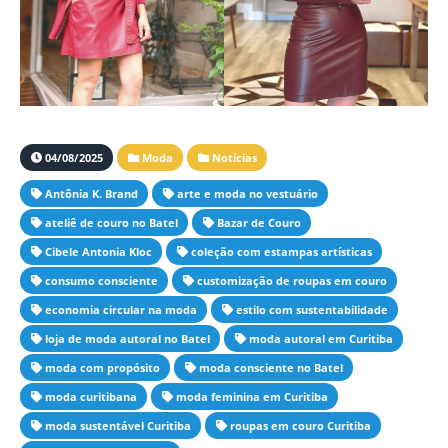
04/08/2025
Moda
Notícias
Antônia K. Brand
arte e moda no vestuário
ateliê de couro no Batel
Bazar de Couro
Cibele Antonia Kloc
coleção com estampas artísticas
consumo consciente
customização de roupas em couro
economia circular na moda
estilo com sustentabilidade
loja de moda autoral no Batel
moda autoral em Curitiba
moda com propósito
moda consciente no Batel
moda curitibana
moda feminina em Curitiba
moda sustentável Curitiba
roupas em couro Curitiba