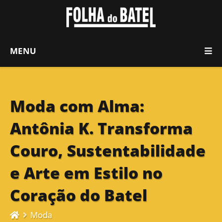
MENU
Moda com Alma:
Antônia K. Transforma
Couro, Sustentabilidade
e Arte em Estilo no
Coração do Batel
Moda