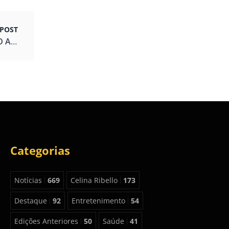
POST
ACLAMADO TRIBUTO A SINATRA VEM EM MAIO AO BRASIL
Categorias
Notícias
669
Celina Ribello
173
Destaque
92
Entretenimento
54
Edições Anteriores
50
Saúde
41