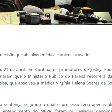
a decisão que absolveu médica e outros acusados
a, 21 de abril, em Curitiba, os promotores de Justiça Pau
maram que o Ministério Público do Paraná recorrerá da
ritiba, que absolveu a médica Virgínia Helena Soares de S
 sentença, segundo a qual o processo teria apenas af
No entendimento do MPPR, foram privilegiados depoim