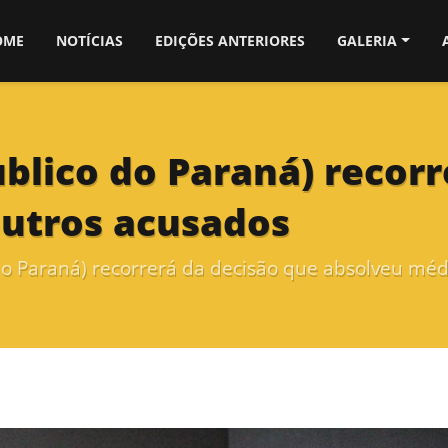
OME
NOTÍCIAS
EDIÇÕES ANTERIORES
GALERIA
ublico do Paraná) recor
outros acusados
do Paraná) recorrerá da decisão que absolveu méd