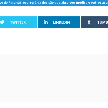
ico do Paraná) recorrerá da decisão que absolveu médica e outros ac
TWITTER
LINKEDIN
TUMB