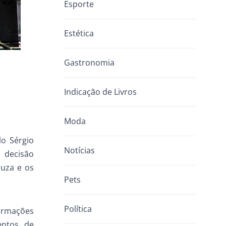
Esporte
Estética
Gastronomia
Indicação de Livros
Moda
lo Sérgio
Notícias
 decisão
ouza e os
Pets
Política
irmações
entos de