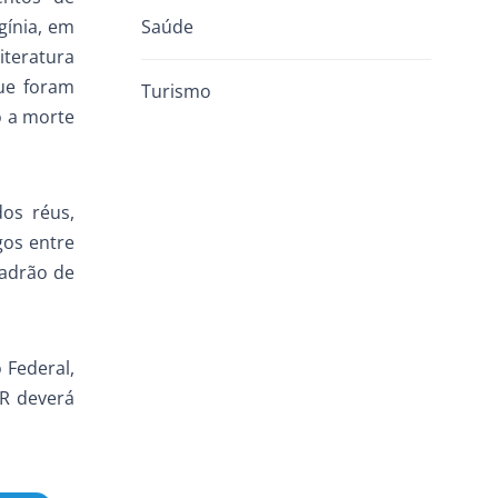
gínia, em
Saúde
iteratura
que foram
Turismo
o a morte
os réus,
gos entre
padrão de
 Federal,
PR deverá