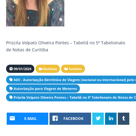
Priscila Volpato Oliveira Pontes – Tabeliã no 5º Tabelionato
de Notas de Curitiba
09/01/2024
Notícias
Turismo
AEV - Autorização Eletrônica de Viagem (nacional ou internacional) pelo s
Autorização para Viagem de Menores
Priscila Volpato Oliveira Pontes – Tabeliã no 5º Tabelionato de Notas de C
E-MAIL
FACEBOOK