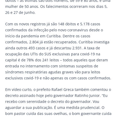
óbitos – as vítimas são dois homens, de 59 e 80 anos, e uma
mulher de 50 anos. Os falecimentos ocorreram nos dias 5,
26 e 27 de junho.
Com os novos registros já são 148 óbitos e 5.178 casos
confirmados da infecção pelo novo coronavirus desde o
início da pandemia em Curitiba. Dentre os casos
confirmados, 2.804 já estão recuperados. Curitiba investiga
ainda outros 493 casos e já descartou 2.931. A taxa de
ocupação das UTIs do SUS exclusivas para covid-19 na
capital é de 78% dos 241 leitos – todos aqueles que deram
entrada no internamento com sintomas suspeitos de
síndromes respiratórias agudas graves vão para leitos
exclusivos covid-19 e não apenas os com casos confirmados.
Em vídeo curto, o prefeito Rafael Greca também comentou o
decreto assinado hoje pelo governador Ratinho Junior. “Eu
recebo com serenidade o decreto do governador. Vou
aguardar a sua publicação. É uma medida prudencial. O
bom pastor cuida das suas ovelhas, o bom governante cuida