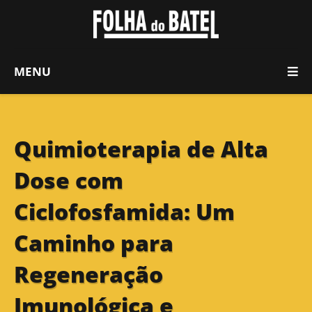
MENU
Quimioterapia de Alta
Dose com
Ciclofosfamida: Um
Caminho para
Regeneração
Imunológica e