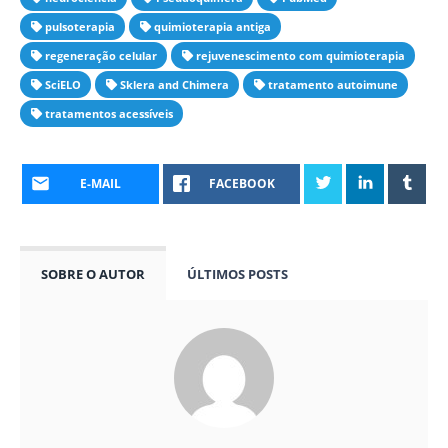
pulsoterapia
quimioterapia antiga
regeneração celular
rejuvenescimento com quimioterapia
SciELO
Sklera and Chimera
tratamento autoimune
tratamentos acessíveis
E-MAIL
FACEBOOK
SOBRE O AUTOR
ÚLTIMOS POSTS