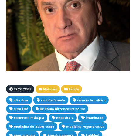
22/07/2025
Notícias
Saúde
alta dose
ciclofosfamida
ciência brasileira
cura HIV
Dr Paulo Bittencourt neuro
esclerose múltipla
hepatite C
imunidade
medicina de baixo custo
medicina regenerativa
neurociência
Pseudoquimera
PubMed