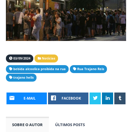
03/09/2024
Notícias
bebida alcoolica proibida na rua
Rua Trajano Reis
trajano hells
E-MAIL
FACEBOOK
SOBRE O AUTOR
ÚLTIMOS POSTS