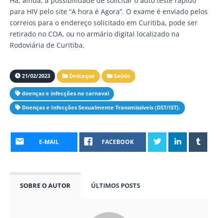
Há, ainda, a possibilidade de solicitar o auto teste rápido
para HIV pelo site “A hora é Agora”. O exame é enviado pelos
correios para o endereço solicitado em Curitiba, pode ser
retirado no COA, ou no armário digital localizado na
Rodoviária de Curitiba.
21/02/2023
Destaque
Saúde
doenças e infecções no carnaval
Doenças e Infecções Sexualmente Transmissíveis (DST/IST).
E-MAIL
FACEBOOK
SOBRE O AUTOR
ÚLTIMOS POSTS