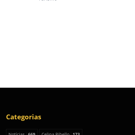
Categorias
Notícias
669
Celina Ribello
173