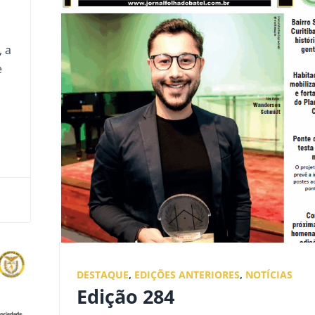
, a
e
DESTAQUE
,
EDIÇÕES ANTERIORES
,
NOTÍCIAS
Edição 284