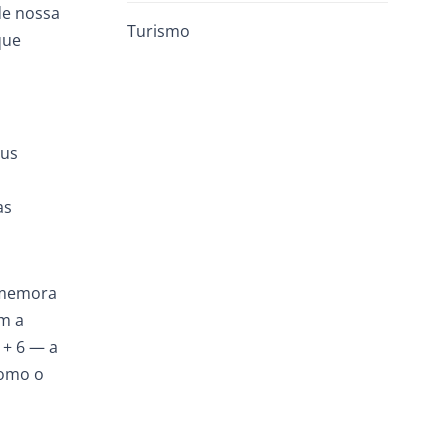
de nossa
Turismo
que
eus
as
comemora
om a
 + 6 — a
como o