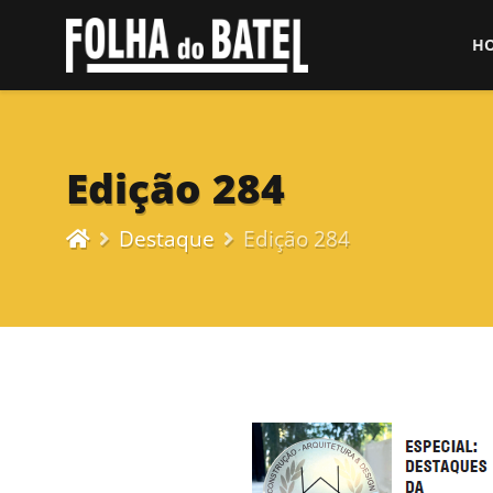
H
Edição 284
Destaque
Edição 284