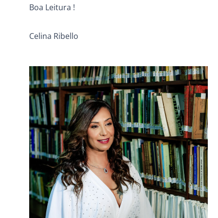
Boa Leitura !
Celina Ribello