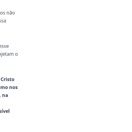
dos não
ssa
esse
ojetam o
Cristo
como nos
, na
sível