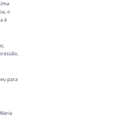
 Uma
pa, o
ta é
z,
pressão,
heu para
 Maria