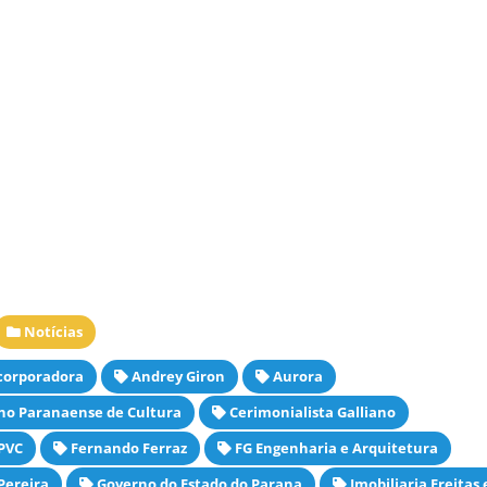
Notícias
corporadora
Andrey Giron
Aurora
no Paranaense de Cultura
Cerimonialista Galliano
 PVC
Fernando Ferraz
FG Engenharia e Arquitetura
Pereira
Governo do Estado do Parana
Imobiliaria Freitas 