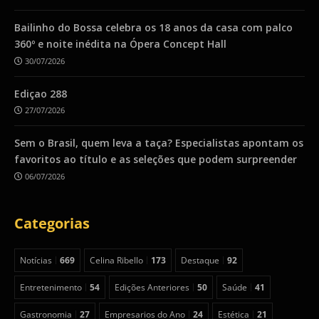
Bailinho do Bossa celebra os 18 anos da casa com palco
360º e noite inédita na Ópera Concept Hall
30/07/2026
Ediçao 288
27/07/2026
Sem o Brasil, quem leva a taça? Especialistas apontam os
favoritos ao título e as seleções que podem surpreender
06/07/2026
Categorias
Notícias
669
Celina Ribello
173
Destaque
92
Entretenimento
54
Edições Anteriores
50
Saúde
41
Gastronomia
27
Empresarios do Ano
24
Estética
21