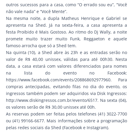
outros sucessos para a casa, como “O errado sou eu”, “Você
não vale nada” e “Você Mente”.
Na mesma noite, a dupla Matheus Henrique e Gabriel se
apresenta na Shed. Já na sexta-feira, a casa apresenta a
festa Proibido é Mais Gostoso. Ao ritmo do Dj Wally, a noite
promete muito trazer muito Funk, Reggaeton e aquele
famoso arrocha que só a Shed tem.
Na quinta (10), a Shed abre às 23h e as entradas serão no
valor de R$ 40,00 unissex, válidas para até 00h30. Nesta
data, a casa estará com valores diferenciados para nomes
na lista do evento no Facebook:
https://www.facebook.com/events/208868692977960. Para
compras antecipadas, evitando filas no dia do evento, os
ingressos também podem ser adquiridos via Disk Ingressos:
http://www.diskingressos.com.br/evento/6517. Na sexta (04),
os valores serão de R$ 30,00 unissex até 00h.
As reservas podem ser feitas pelos telefones (41) 3022-7700
ou (41) 99166-6677. Mais informações sobre a programação
pelas redes sociais da Shed (Facebook e Instagram).