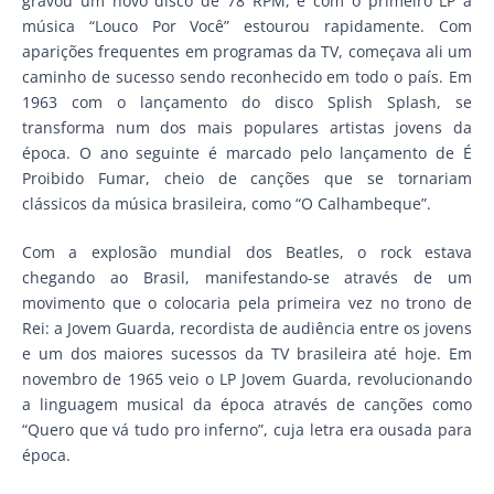
gravou um novo disco de 78 RPM, e com o primeiro LP a
música “Louco Por Você” estourou rapidamente. Com
aparições frequentes em programas da TV, começava ali um
caminho de sucesso sendo reconhecido em todo o país. Em
1963 com o lançamento do disco Splish Splash, se
transforma num dos mais populares artistas jovens da
época. O ano seguinte é marcado pelo lançamento de É
Proibido Fumar, cheio de canções que se tornariam
clássicos da música brasileira, como “O Calhambeque”.
Com a explosão mundial dos Beatles, o rock estava
chegando ao Brasil, manifestando-se através de um
movimento que o colocaria pela primeira vez no trono de
Rei: a Jovem Guarda, recordista de audiência entre os jovens
e um dos maiores sucessos da TV brasileira até hoje. Em
novembro de 1965 veio o LP Jovem Guarda, revolucionando
a linguagem musical da época através de canções como
“Quero que vá tudo pro inferno”, cuja letra era ousada para
época.