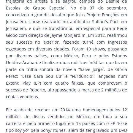
trajetória do artista e se sagrou campeã do Desfile da
Escolas do Grupo Especial. No dia 07 de setembro,
concretizou o grande desafio que foi o Projeto Emoções em
Jerusalém, show realizado no anfiteatro Sultan´s Pool em
Jerusalém, e que se transformou em especial para a Rede
Globo com direção de Jayme Monjardim. Em 2012, reafirmou
seu sucesso no exterior, fazendo turnê com ingressos
esgotados em diversas cidades. Foram 19 shows, passando
por diversos países, como México, Peru e pelos Estados
Unidos. Acaba de finalizar duas músicas inéditas que fazem
parte da trilha sonora da novela “Salve Jorge”, de Glória
Perez: “Esse Cara Sou Eu” e “Furdúncio”, lançadas num
Extend Play (EP) com quatro faixas, que comprovam o
sucesso de Roberto, ultrapassando a marca de 2 milhões de
cópias vendidas.
Ele acaba de receber em 2014 uma homenagem pelos 12
milhões de discos vendidos no México, em toda a sua
carreira e pelo primeiro lugar em 15 países com o EP “Esse
tipo soy yo” pela Sony/ Itunes, além de ter gravado um DVD