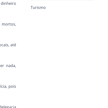
dinheiro
Turismo
 mortos,
ocais, até
er nada,
cia, pois
delegacia