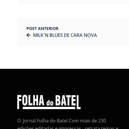
POST ANTERIOR
MILK´N BLUES DE CARA NOVA
O Jornal Folha do Batel Com mais de 230
edições editadas e impressas , retrata temas e