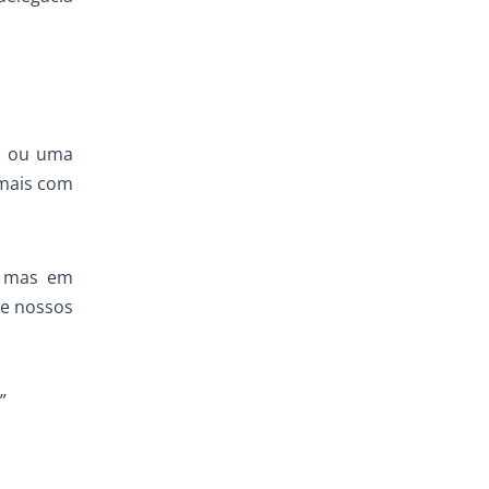
ca ou uma
 mais com
, mas em
de nossos
”