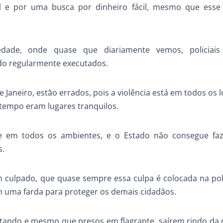
e por uma busca por dinheiro fácil, mesmo que esse 
ade, onde quase que diariamente vemos, policiais
ndo regularmente executados.
e Janeiro, estão errados, pois a violência está em todos os l
empo eram lugares tranquilos.
e em todos os ambientes, e o Estado não consegue faz
s.
culpado, que quase sempre essa culpa é colocada na polí
m uma farda para proteger os demais cidadãos.
ando e mesmo que presos em flagrante, saírem rindo da 