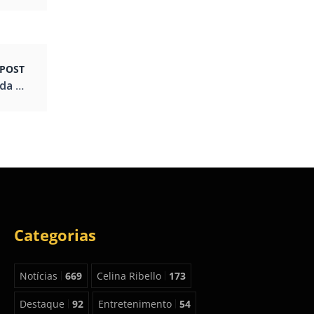
POST
ada
Categorias
Notícias
669
Celina Ribello
173
Destaque
92
Entretenimento
54