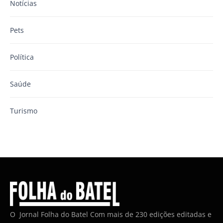
Notícias
Pets
Política
Saúde
Turismo
O Jornal Folha do Batel Com mais de 230 edições editadas e