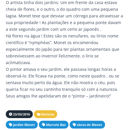
O artista tinha dois jardins: Um em frente da casa estava
cheia de flores, e o outro, o do quadro com uma pequena
lagoa. Monet teve que desviar um córrego para atravessar a
sua propriedade ! As plantações e a pequena ponte davam
a este segundo jardim com um certo ar japonês .
Há flores na água ! Estes são os nenufares, ou lírios nome
científico é “nymphéas”. Monet os encomendou
especialmente do Japão para ter plantas ornamentais que
sobrevivessem ao inverno! Felizmente, o lírio se
aclimatizava.
O pintor amava o seu jardim, ele passava longas horas a
observá-lo. Ele ficava na ponte, como neste quadro , ou se
sentava muito perto da água. Ele não mostra o céu, pois
queria ficar no seu cantinho tranquilo só com a natureza.
Seus amigos lhe apelidaram de o “pintor – jardineiro!”
23/03/2016
Notícias
jardim Monet
Marcelo Baz
obras de Monet