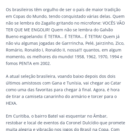
Os brasileiros têm orgulho de ser o país de maior tradição
em Copas do Mundo, tendo conquistado várias delas. Quem
não se lembra do Zagallo gritando no microfone: VOCÊS VÃO
TER QUE ME ENGOLIR! Quem não se lembra do Galvão
Bueno esgoelando: É TETRA… É TETRA… É TETRA! Quem já
não viu algumas jogadas de Garrrincha, Pelé, Jairzinho, Zico,
Romário, Ronaldo I, Ronaldo II, nossa!!! quantos, em algum
momento, os melhores do mundo! 1958, 1962, 1970, 1994 e
fomos PENTA em 2002.
A atual seleção brasileira, voando baixo depois dos dois
últimos amistosos com Gana e Tunísia, vai chegar ao Catar
como uma das favoritas para chegar à final. Agora, é hora
de tirar a camiseta canarinho do armário e torcer para o
HEXA.
Em Curitiba, o bairro Batel vai esquentar no Âmbar,
restobar e local de eventos da Coronel Dulcídio que promete
muita alegria e vibração nos jogos do Brasil na Copa. Com