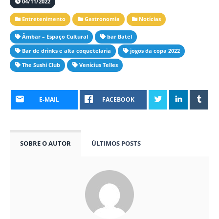
04/11/2022
Entretenimento
Gastronomia
Notícias
Âmbar – Espaço Cultural
bar Batel
Bar de drinks e alta coquetelaria
jogos da copa 2022
The Sushi Club
Venícius Telles
E-MAIL
FACEBOOK
SOBRE O AUTOR
ÚLTIMOS POSTS