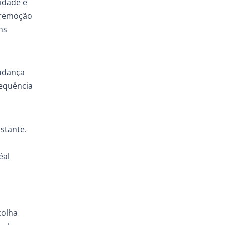
idade e
 remoção
ns
mudança
sequência
stante.
éal
colha