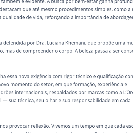
o também é evidente. A busca por bem-estar ganha profund
la destacam que até mesmo procedimentos simples, como a
a qualidade de vida, reforçando a importância de abordage
iva defendida por Dra. Luciana Khemani, que propõe uma 
po, mas de compreender o corpo. A beleza passa a ser con
a essa nova exigência com rigor técnico e qualificação con
novo momento do setor, em que formação, experiência e
drões internacionais, respaldados por marcas como a L’Or
al — sua técnica, seu olhar e sua responsabilidade em cada
amos provocar reflexão. Vivemos um tempo em que cada es