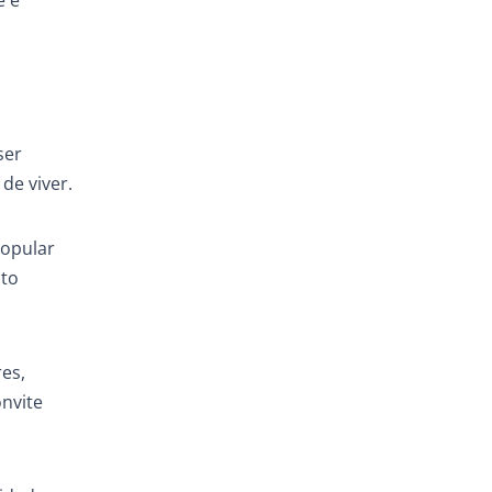
e e
ser
de viver.
popular
cto
es,
nvite