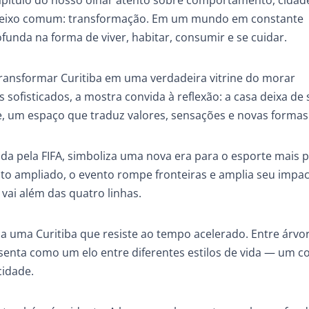
pítulo do nosso olhar atento sobre comportamento, cidad
m eixo comum: transformação. Em um mundo em constante
nda na forma de viver, habitar, consumir e se cuidar.
transformar Curitiba em uma verdadeira vitrine do morar
ofisticados, a mostra convida à reflexão: a casa deixa de 
e, um espaço que traduz valores, sensações e novas formas 
da pela FIFA, simboliza uma nova era para o esporte mais 
to ampliado, o evento rompe fronteiras e amplia seu impa
vai além das quatro linhas.
a uma Curitiba que resiste ao tempo acelerado. Entre árvor
senta como um elo entre diferentes estilos de vida — um co
cidade.