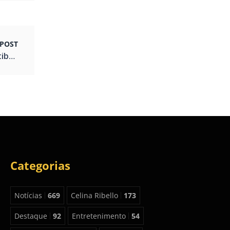
POST
Entre memória, inovação e identidade: a Curitiba que se reinventa
Categorias
Notícias
669
Celina Ribello
173
Destaque
92
Entretenimento
54