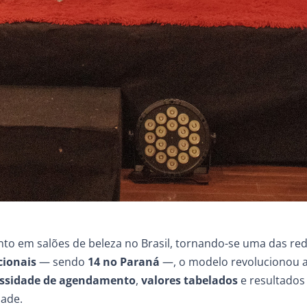
to em salões de beleza no Brasil, tornando-se uma das re
cionais
— sendo
14 no Paraná
—, o modelo revolucionou a
ssidade de agendamento
,
valores tabelados
e resultados
dade.