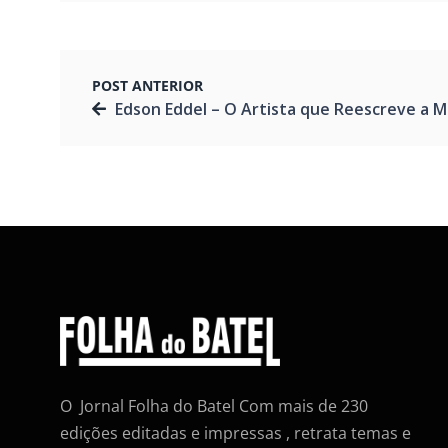
POST ANTERIOR
Edson Eddel – O Artista que Reescreve a Moda com História e Ous
O Jornal Folha do Batel Com mais de 230
edições editadas e impressas , retrata temas e