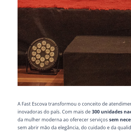
A Fast Escova transformou o conceito de atendimen
inovadoras do país. Com mais de
300 unidades na
da mulher moderna ao oferecer serviços
sem nece
sem abrir mão da elegância, do cuidado e da quali