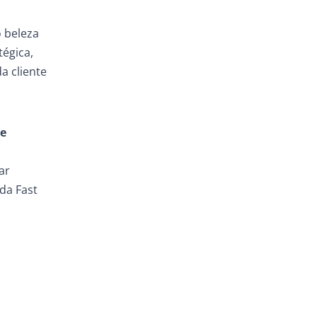
o beleza
égica,
a cliente
de
ar
da Fast