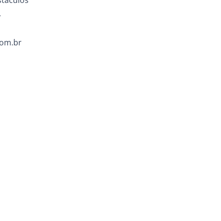
stáculos
.
com.br