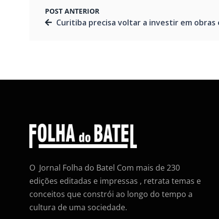
POST ANTERIOR
Curitiba precisa voltar a investir em obras e dar atenção aos bairr
O Jornal Folha do Batel Com mais de 230
edições editadas e impressas , retrata temas e
conceitos que constrói ao longo do tempo a
cultura de uma sociedade.