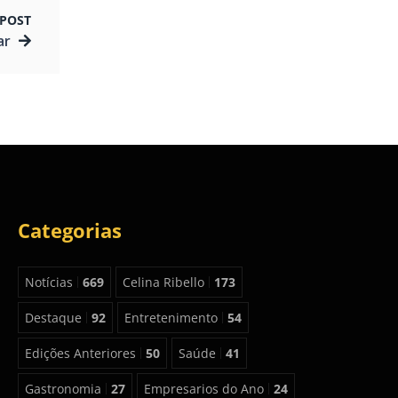
POST
ar
Categorias
Notícias
669
Celina Ribello
173
Destaque
92
Entretenimento
54
Edições Anteriores
50
Saúde
41
Gastronomia
27
Empresarios do Ano
24