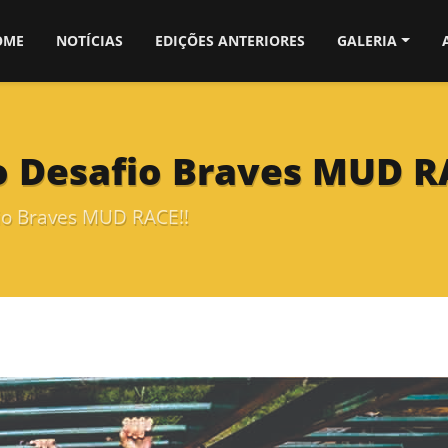
OME
NOTÍCIAS
EDIÇÕES ANTERIORES
GALERIA
o Desafio Braves MUD R
io Braves MUD RACE!!