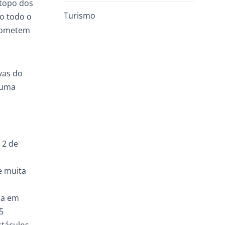
 topo dos
Turismo
o todo o
prometem
vas do
u uma
 2 de
e muita
da em
5