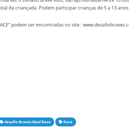
gunda vez o Desafio Brave Kids, são aproximadamente 10 ob
otal da criançada. Podem participar crianças de 5 a 13 anos
CE” podem ser encontradas no site : www.desafiobraves.
desafio Braves Mud Race
Race