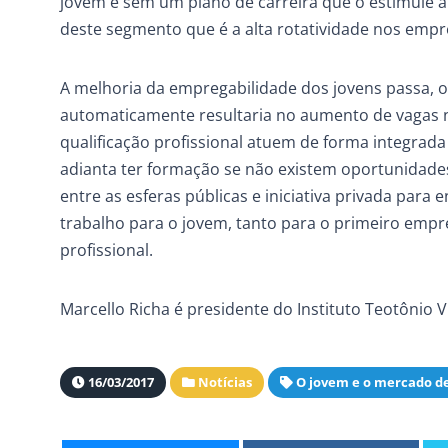
jovem e sem um plano de carreira que o estimule a
deste segmento que é a alta rotatividade nos empr
A melhoria da empregabilidade dos jovens passa, 
automaticamente resultaria no aumento de vagas n
qualificação profissional atuem de forma integrad
adianta ter formação se não existem oportunidade
entre as esferas públicas e iniciativa privada par
trabalho para o jovem, tanto para o primeiro em
profissional.
Marcello Richa é presidente do Instituto Teotônio V
16/03/2017
Notícias
O jovem e o mercado de