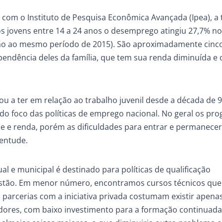
com o Instituto de Pesquisa Econômica Avançada (Ipea), a 
 jovens entre 14 a 24 anos o desemprego atingiu 27,7% no
ão ao mesmo período de 2015). São aproximadamente cinc
pendência deles da família, que tem sua renda diminuída e 
 a ter em relação ao trabalho juvenil desde a década de 90
do foco das políticas de emprego nacional. No geral os pr
e e renda, porém as dificuldades para entrar e permanece
ventude.
l e municipal é destinado para políticas de qualificação
estão. Em menor número, encontramos cursos técnicos que
parcerias com a iniciativa privada costumam existir apena
dores, com baixo investimento para a formação continuada