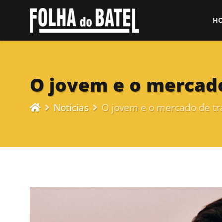
H
O jovem e o mercado
Notícias
O jovem e o mercado de tra