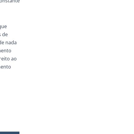
constante
que
s de
 de nada
mento
reito ao
mento