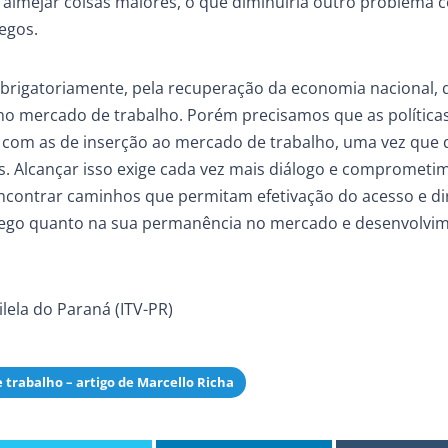
 almejar coisas maiores, o que diminuiria outro problema 
egos.
obrigatoriamente, pela recuperação da economia nacional, 
o mercado de trabalho. Porém precisamos que as política
a com as de inserção ao mercado de trabalho, uma vez que
s. Alcançar isso exige cada vez mais diálogo e comprometi
a encontrar caminhos que permitam efetivação do acesso e di
prego quanto na sua permanência no mercado e desenvolvi
ilela do Paraná (ITV-PR)
 trabalho – artigo de Marcello Richa