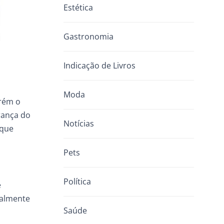
Estética
Gastronomia
Indicação de Livros
Moda
orém o
rança do
Notícias
 que
Pets
Política
e
ialmente
Saúde