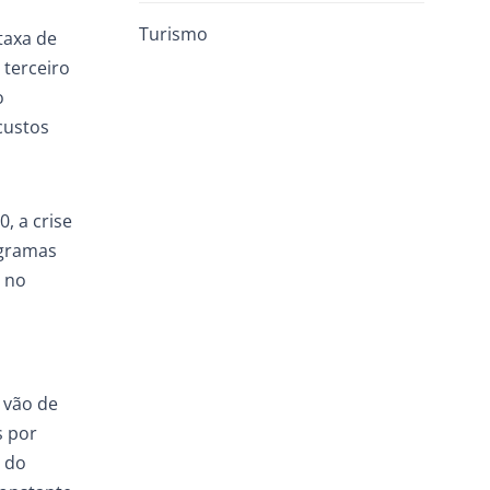
Turismo
taxa de
 terceiro
o
custos
, a crise
ogramas
r no
 vão de
s por
 do