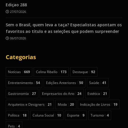
Ediçao 288
27/07/2026
Sem o Brasil, quem leva a taça? Especialistas apontam os
favoritos ao título e as seleções que podem surpreender
06/07/2026
Categorias
Notícias
669
Celina Ribello
173
Destaque
92
Entretenimento
54
Edições Anteriores
50
Saúde
41
Gastronomia
27
Empresarios do Ano
24
Estética
21
Arquitetos e Designers
21
Moda
20
Indicação de Livros
19
Política
18
Coluna Social
10
Esporte
9
Turismo
4
Pets
4