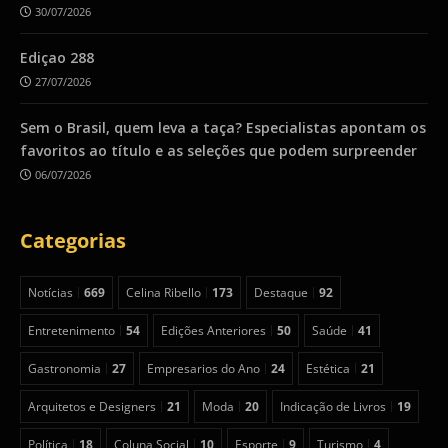
30/07/2026
Ediçao 288
27/07/2026
Sem o Brasil, quem leva a taça? Especialistas apontam os
favoritos ao título e as seleções que podem surpreender
06/07/2026
Categorias
Notícias
669
Celina Ribello
173
Destaque
92
Entretenimento
54
Edições Anteriores
50
Saúde
41
Gastronomia
27
Empresarios do Ano
24
Estética
21
Arquitetos e Designers
21
Moda
20
Indicação de Livros
19
Política
18
Coluna Social
10
Esporte
9
Turismo
4