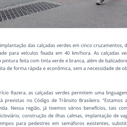
 implantação das calçadas verdes em cinco cruzamentos, 
ade para veículos fixada em 40 km/hora. As calçadas ve
 pintura feita com tinta verde e branca, além de balizador
feita de forma rápida e econômica, sem a necessidade de o
ício Razera, as calçadas verdes permitem uma linguagem
já previstas no Código de Trânsito Brasileiro. “Estamos 
ida. Nessa região, já tivemos vários benefícios, tais c
cicloviário, construção de ilhas calmas, implantação de vag
mpos para pedestres em semáforos existentes, substit