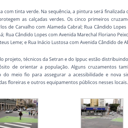
ura com tinta verde. Na sequência, a pintura será finalizada
protegem as calçadas verdes. Os cinco primeiros cruza
Carlos de Carvalho com Alameda Cabral; Rua Cândido Lope
aná; Rua Cândido Lopes com Avenida Marechal Floriano Peixo
ateus Leme; e Rua Inácio Lustosa com Avenida Cândido de A
projeto, técnicos da Setran e do Ippuc estão distribuindo
ósito de orientar a população. Alguns cruzamentos ta
 do meio fio para assegurar a acessibilidade e nova si
as floreiras e outros equipamentos públicos nesses locais.