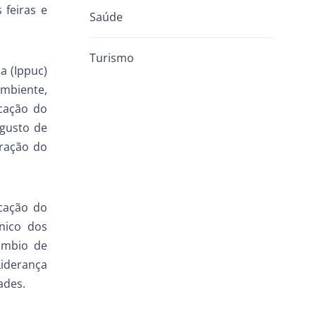
 feiras e
Saúde
Turismo
a (Ippuc)
Ambiente,
icação do
ugusto de
oração do
icação do
nico dos
câmbio de
Liderança
ades.