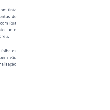
 com tinta
mentos de
s com Rua
to, junto
breu.
 folhetos
mbém vão
nalização