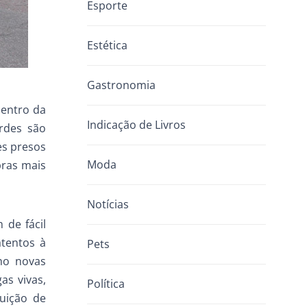
Esporte
Estética
Gastronomia
dentro da
Indicação de Livros
rdes são
es presos
Moda
bras mais
Notícias
 de fácil
atentos à
Pets
omo novas
as vivas,
Política
uição de