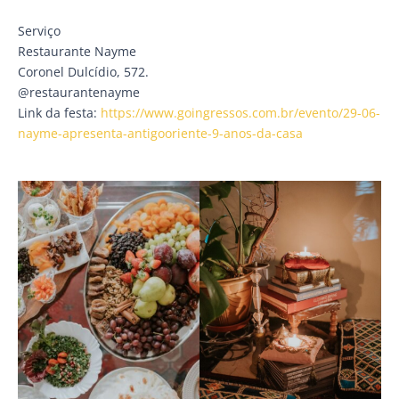
Serviço
Restaurante Nayme
Coronel Dulcídio, 572.
@restaurantenayme
Link da festa:
https://www.goingressos.com.br/evento/29-06-
nayme-apresenta-antigooriente-9-anos-da-casa