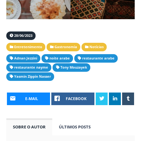
28/06/2023
Entretenimento
Gastronomia
Notícias
Adnan Jezzini
noite arabe
restaurante arabe
restaurante nayme
Tony Mouzayek
Yasmin Zippin Nasser
E-MAIL
FACEBOOK
SOBRE O AUTOR
ÚLTIMOS POSTS