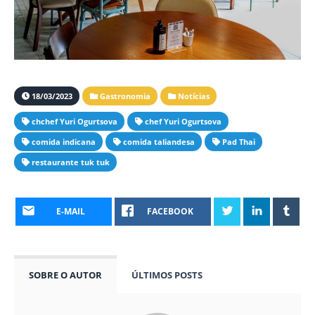
18/03/2023
Gastronomia
Notícias
chchef Yuri Ogurtsova
chef Yuri Ogurtsova
comida indicana
comida taliandesa
Pad Thai
restaurante tuk tuk
E-MAIL
FACEBOOK
SOBRE O AUTOR
ÚLTIMOS POSTS