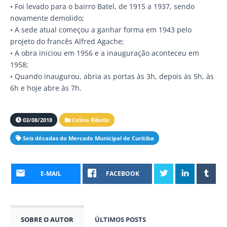
• Foi levado para o bairro Batel, de 1915 a 1937, sendo
novamente demolido;
• A sede atual começou a ganhar forma em 1943 pelo
projeto do francês Alfred Agache;
• A obra iniciou em 1956 e a inauguração aconteceu em
1958;
• Quando inaugurou, abria as portas às 3h, depois às 5h, às
6h e hoje abre às 7h.
03/08/2018
Celina Ribello
Seis décadas do Mercado Municipal de Curitiba
E-MAIL
FACEBOOK
SOBRE O AUTOR
ÚLTIMOS POSTS