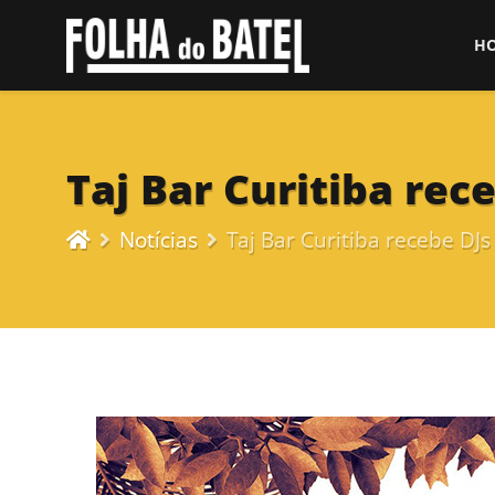
H
Taj Bar Curitiba rec
Notícias
Taj Bar Curitiba recebe DJs