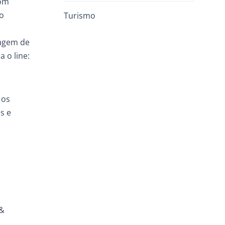
com
o
Turismo
gagem de
 o line:
 os
s e
 &