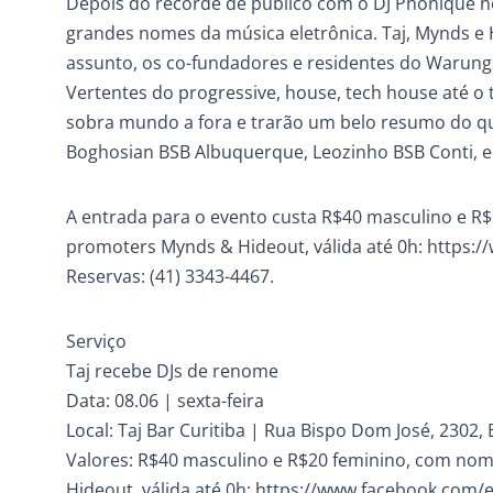
Depois do recorde de público com o DJ Phonique n
grandes nomes da música eletrônica. Taj, Mynds 
assunto, os co-fundadores e residentes do Warung
Vertentes do progressive, house, tech house até 
sobra mundo a fora e trarão um belo resumo do que 
Boghosian BSB Albuquerque, Leozinho BSB Conti, e 
A entrada para o evento custa R$40 masculino e R
promoters Mynds & Hideout, válida até 0h: https
Reservas: (41) 3343-4467.
Serviço
Taj recebe DJs de renome
Data: 08.06 | sexta-feira
Local: Taj Bar Curitiba | Rua Bispo Dom José, 2302, 
Valores: R$40 masculino e R$20 feminino, com nom
Hideout, válida até 0h: https://www.facebook.com