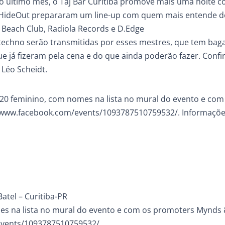
o último mês, o Taj Bar Curitiba promove mais uma noite 
e HideOut prepararam um line-up com quem mais entende d
 Beach Club, Radiola Records e D.Edge
o techno serão transmitidas por esses mestres, que tem ba
já fizeram pela cena e do que ainda poderão fazer. Confira
Léo Scheidt.
$20 feminino, com nomes na lista no mural do evento e com
://www.facebook.com/events/1093787510759532/. Informaçõe
Batel – Curitiba-PR
es na lista no mural do evento e com os promoters Mynds
/events/1093787510759532/