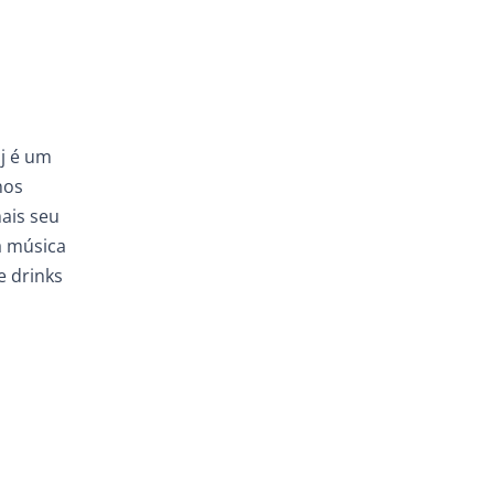
aj é um
nos
ais seu
a música
e drinks