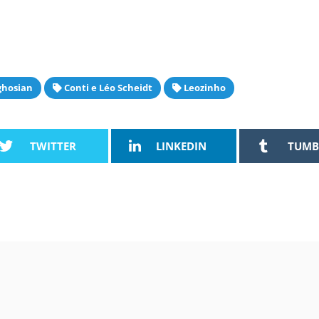
ghosian
Conti e Léo Scheidt
Leozinho
TWITTER
LINKEDIN
TUMB