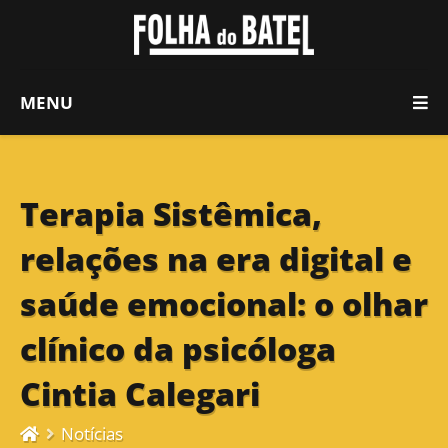
MENU
Terapia Sistêmica,
relações na era digital e
saúde emocional: o olhar
clínico da psicóloga
Cintia Calegari
Notícias