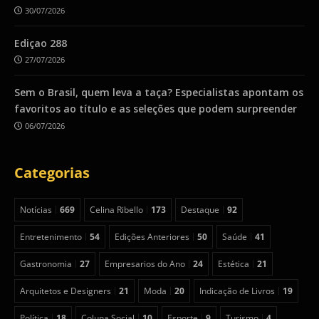
30/07/2026
Ediçao 288
27/07/2026
Sem o Brasil, quem leva a taça? Especialistas apontam os
favoritos ao título e as seleções que podem surpreender
06/07/2026
Categorias
Notícias
669
Celina Ribello
173
Destaque
92
Entretenimento
54
Edições Anteriores
50
Saúde
41
Gastronomia
27
Empresarios do Ano
24
Estética
21
Arquitetos e Designers
21
Moda
20
Indicação de Livros
19
Política
18
Coluna Social
10
Esporte
9
Turismo
4