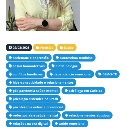
02/03/2026
Notícias
Saúde
ansiedade e depressão
autoestima feminina
casais homoafetivos
Cintia Calegari
conflitos familiares
dependência emocional
DSM-5-TR
hiperconectividade e relacionamentos
pós-pandemia saúde mental
psicóloga em Curitiba
psicologia sistêmica no Brasil
psicoterapia online e presencial
redes sociais e saúde mental
relacionamentos abusivos
relações na era digital
saúde emocional