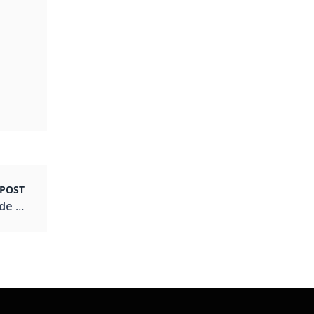
POST
Tereza Zanchi Shiatsu e Bem-Estar – 20 anos de excelência,equilíbrio e cuidado que transformam