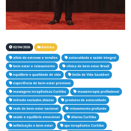
02/04/2026
Estética
alívio do estresse e tensões
autocuidado e saúde integral
bem-estar e relaxamento
clínica de bem-estar Brasil
equilíbrio e qualidade de vida
Estilo de Vida Saudável
experiência de bem-estar premium
massagens terapêuticas Curitiba
massoterapia profissional
método exclusivo shiatsu
produtos de autocuidado
rede de bem-estar nacional
relaxamento profundo
saúde e equilíbrio emocional
shiatsu Curitiba
sofisticação e bem-estar
spa terapêutico Curitiba