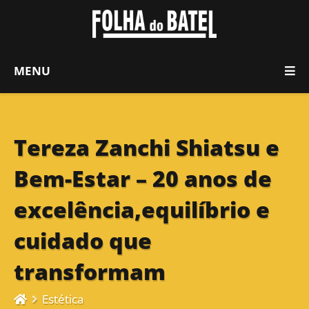
MENU
Tereza Zanchi Shiatsu e
Bem-Estar – 20 anos de
excelência,equilíbrio e
cuidado que
transformam
Estética