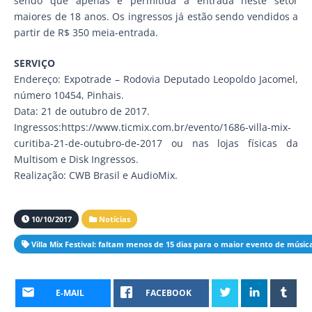
sendo que apenas é permitida a entrada neste setor
maiores de 18 anos. Os ingressos já estão sendo vendidos a
partir de R$ 350 meia-entrada.
SERVIÇO
Endereço: Expotrade – Rodovia Deputado Leopoldo Jacomel,
número 10454, Pinhais.
Data: 21 de outubro de 2017.
Ingressos:https://www.ticmix.com.br/evento/1686-villa-mix-
curitiba-21-de-outubro-de-2017 ou nas lojas físicas da
Multisom e Disk Ingressos.
Realização: CWB Brasil e AudioMix.
10/10/2017
Notícias
Villa Mix Festival: faltam menos de 15 dias para o maior evento de músic
E-MAIL
FACEBOOK