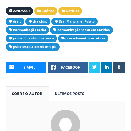
22/09/2024
Estética
Notícias
dra c
dra clinic
Dra Mariciane Polato
harmonização facial
harmonização facial em Curitiba
procedimentos injetáveis
procedimnetos esteticos
psicoterapia ozonioterapia
E-MAIL
FACEBOOK
SOBRE O AUTOR
ÚLTIMOS POSTS