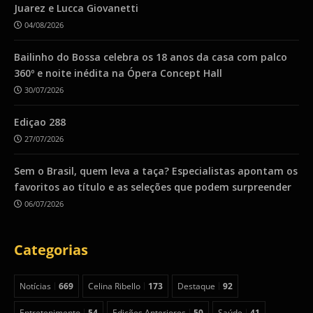
Juarez e Lucca Giovanetti
04/08/2026
Bailinho do Bossa celebra os 18 anos da casa com palco
360º e noite inédita na Ópera Concept Hall
30/07/2026
Ediçao 288
27/07/2026
Sem o Brasil, quem leva a taça? Especialistas apontam os
favoritos ao título e as seleções que podem surpreender
06/07/2026
Categorias
Notícias
669
Celina Ribello
173
Destaque
92
Entretenimento
54
Edições Anteriores
50
Saúde
41